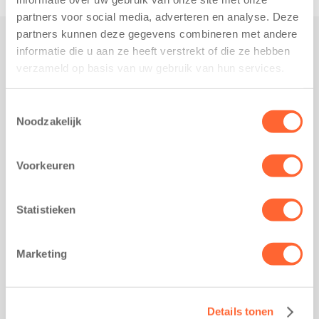
partners voor social media, adverteren en analyse. Deze
partners kunnen deze gegevens combineren met andere
informatie die u aan ze heeft verstrekt of die ze hebben
Praktisch
verzameld op basis van uw gebruik van hun services.
Werken bij Kids First
Nieuws over Kids First
Toestemmingsselectie
Noodzakelijk
Wijzigen opvangcontract
Opzeggen opvangcontract
Voorkeuren
Contact
Kantoor Groningen
Friesestraatweg 215b
Statistieken
9743 AD Groningen
Kantoor Akkrum
Marketing
Hopmanshof 5
8491 BK Akkrum
Kantoor Mijdrecht
Details tonen
Postbus 1030