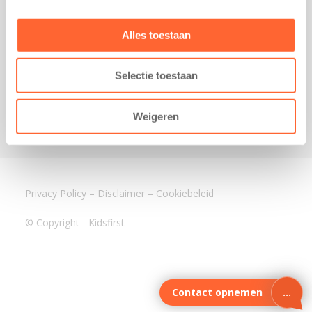
3640 BA Mijdrecht
Kantoor Assen
Alles toestaan
Lauwers 4
9405 BL Assen
Selectie toestaan
088-0350400
info@kidsfirst.nl
Weigeren
Privacy Policy
–
Disclaimer
–
Cookiebeleid
© Copyright - Kidsfirst
Contact opnemen