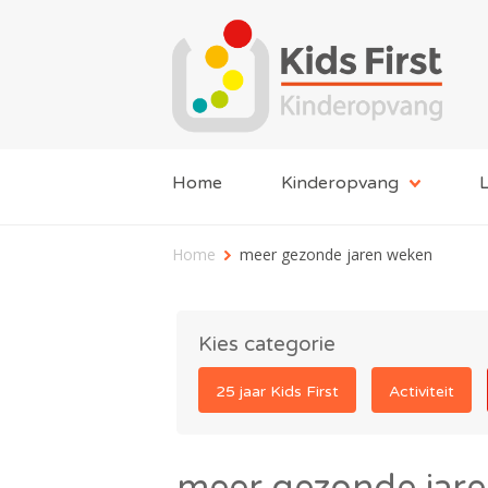
Home
Kinderopvang
L
Home
meer gezonde jaren weken
Kies categorie
25 jaar Kids First
Activiteit
meer gezonde jar