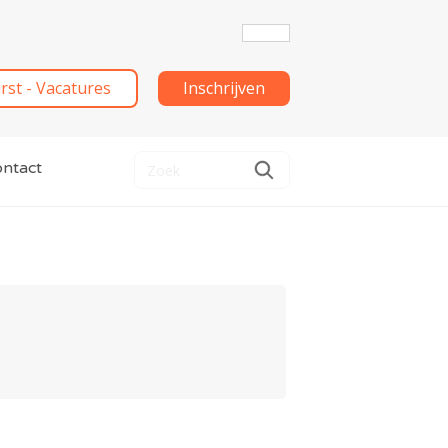
irst - Vacatures
Inschrijven
ntact