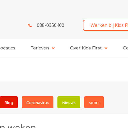
088-0350400
Werken bij Kids F
ocaties
Tarieven
Over Kids First
Co
Blog
Coronavirus
Nieuws
sport
en weken