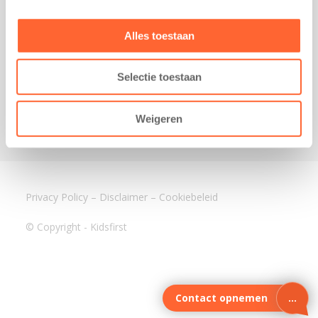
3640 BA Mijdrecht
Kantoor Assen
Alles toestaan
Lauwers 4
9405 BL Assen
Selectie toestaan
088-0350400
info@kidsfirst.nl
Weigeren
Privacy Policy
–
Disclaimer
–
Cookiebeleid
© Copyright - Kidsfirst
Contact opnemen