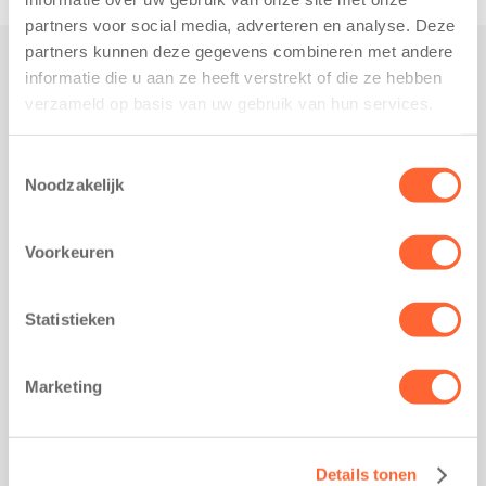
partners voor social media, adverteren en analyse. Deze
partners kunnen deze gegevens combineren met andere
informatie die u aan ze heeft verstrekt of die ze hebben
Praktisch
verzameld op basis van uw gebruik van hun services.
Werken bij Kids First
Nieuws over Kids First
Toestemmingsselectie
Noodzakelijk
Wijzigen opvangcontract
Opzeggen opvangcontract
Voorkeuren
Contact
Kantoor Groningen
Friesestraatweg 215b
Statistieken
9743 AD Groningen
Kantoor Akkrum
Marketing
Hopmanshof 5
8491 BK Akkrum
Kantoor Mijdrecht
Details tonen
Postbus 1030