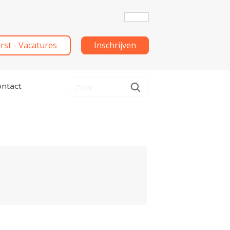
irst - Vacatures
Inschrijven
ntact