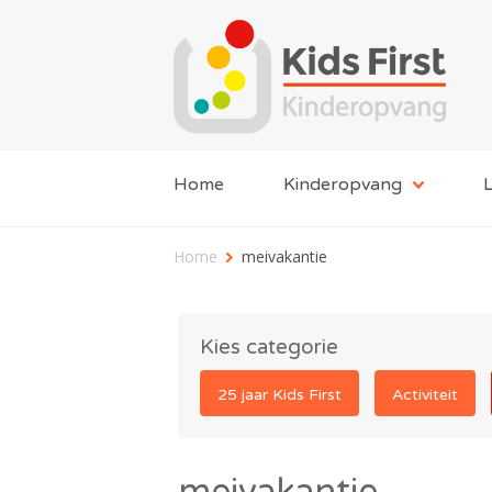
Home
Kinderopvang
L
Home
meivakantie
Kies categorie
25 jaar Kids First
Activiteit
meivakantie