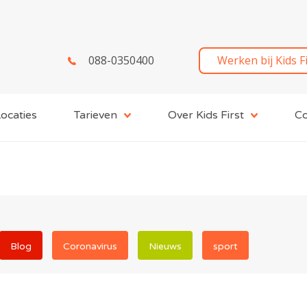
088-0350400
Werken bij Kids F
ocaties
Tarieven
Over Kids First
Co
Blog
Coronavirus
Nieuws
sport