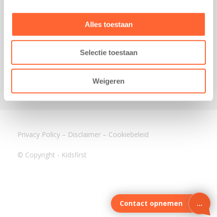
3640 BA Mijdrecht
Kantoor Assen
Alles toestaan
Lauwers 4
9405 BL Assen
Selectie toestaan
088-0350400
info@kidsfirst.nl
Weigeren
Privacy Policy
–
Disclaimer
–
Cookiebeleid
© Copyright - Kidsfirst
Contact opnemen