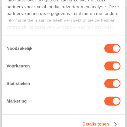
partners voor social media, adverteren en analyse. Deze
partners kunnen deze gegevens combineren met andere
informatie die u aan ze heeft verstrekt of die ze hebben
Praktisch
verzameld op basis van uw gebruik van hun services.
Werken bij Kids First
Nieuws over Kids First
Toestemmingsselectie
Noodzakelijk
Wijzigen opvangcontract
Opzeggen opvangcontract
Voorkeuren
Contact
Kantoor Groningen
Friesestraatweg 215b
Statistieken
9743 AD Groningen
Kantoor Akkrum
Marketing
Hopmanshof 5
8491 BK Akkrum
Kantoor Mijdrecht
Details tonen
Postbus 1030