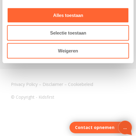
3640 BA Mijdrecht
Kantoor Assen
Alles toestaan
Lauwers 4
9405 BL Assen
Selectie toestaan
088-0350400
info@kidsfirst.nl
Weigeren
Privacy Policy
–
Disclaimer
–
Cookiebeleid
© Copyright - Kidsfirst
Contact opnemen