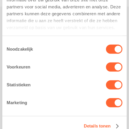
partners voor social media, adverteren en analyse. Deze
partners kunnen deze gegevens combineren met andere
informatie die u aan ze heeft verstrekt of die ze hebben
Praktisch
verzameld op basis van uw gebruik van hun services.
Werken bij Kids First
Nieuws over Kids First
Toestemmingsselectie
Noodzakelijk
Wijzigen opvangcontract
Opzeggen opvangcontract
Voorkeuren
Contact
Kantoor Groningen
Friesestraatweg 215b
Statistieken
9743 AD Groningen
Kantoor Akkrum
Marketing
Hopmanshof 5
8491 BK Akkrum
Kantoor Mijdrecht
Details tonen
Postbus 1030