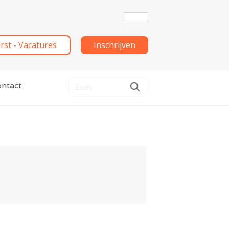
irst - Vacatures
Inschrijven
ntact