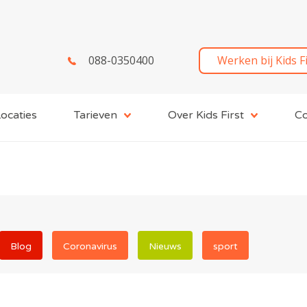
088-0350400
Werken bij Kids F
ocaties
Tarieven
Over Kids First
Co
Blog
Coronavirus
Nieuws
sport