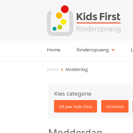
Home
Kinderopvang
L
Home
Modderdag
Kies categorie
25 jaar Kids First
Activiteit
Modderdag