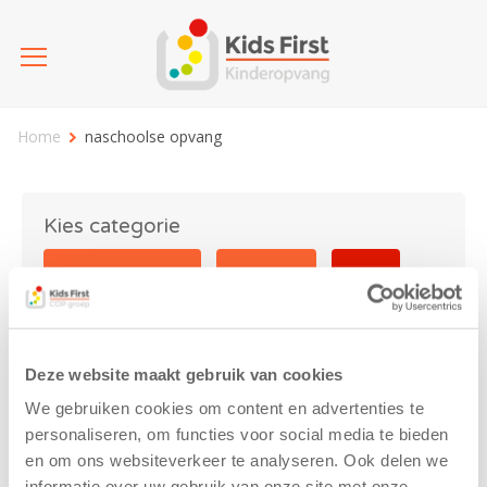
Home
naschoolse opvang
Kies categorie
25 jaar Kids First
Activiteit
Blog
Coronavirus
Nieuws
sport
Deze website maakt gebruik van cookies
naschoolse opvang
We gebruiken cookies om content en advertenties te
personaliseren, om functies voor social media te bieden
en om ons websiteverkeer te analyseren. Ook delen we
informatie over uw gebruik van onze site met onze