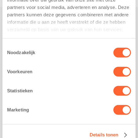
partners voor social media, adverteren en analyse. Deze
partners kunnen deze gegevens combineren met andere
informatie die u aan ze heeft verstrekt of die ze hebben
Praktisch
verzameld op basis van uw gebruik van hun services.
Werken bij Kids First
Nieuws over Kids First
Toestemmingsselectie
Noodzakelijk
Wijzigen opvangcontract
Opzeggen opvangcontract
Voorkeuren
Contact
Kantoor Groningen
Friesestraatweg 215b
Statistieken
9743 AD Groningen
Kantoor Akkrum
Marketing
Hopmanshof 5
8491 BK Akkrum
Kantoor Mijdrecht
Details tonen
Postbus 1030