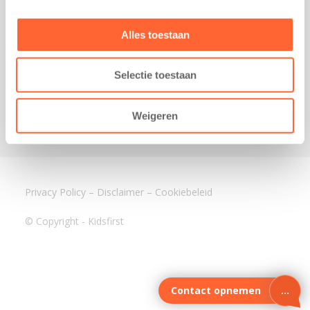
3640 BA Mijdrecht
Kantoor Assen
Alles toestaan
Lauwers 4
9405 BL Assen
Selectie toestaan
088-0350400
info@kidsfirst.nl
Weigeren
Privacy Policy
–
Disclaimer
–
Cookiebeleid
© Copyright - Kidsfirst
Contact opnemen