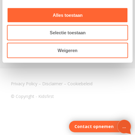
3640 BA Mijdrecht
Kantoor Assen
Alles toestaan
Lauwers 4
9405 BL Assen
Selectie toestaan
088-0350400
info@kidsfirst.nl
Weigeren
Privacy Policy
–
Disclaimer
–
Cookiebeleid
© Copyright - Kidsfirst
Contact opnemen