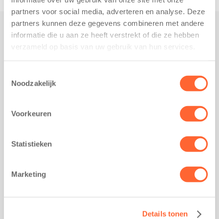
partners voor social media, adverteren en analyse. Deze
partners kunnen deze gegevens combineren met andere
informatie die u aan ze heeft verstrekt of die ze hebben
Praktisch
verzameld op basis van uw gebruik van hun services.
Werken bij Kids First
Nieuws over Kids First
Toestemmingsselectie
Noodzakelijk
Wijzigen opvangcontract
Opzeggen opvangcontract
Voorkeuren
Contact
Kantoor Groningen
Friesestraatweg 215b
Statistieken
9743 AD Groningen
Kantoor Akkrum
Marketing
Hopmanshof 5
8491 BK Akkrum
Kantoor Mijdrecht
Details tonen
Postbus 1030