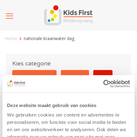
Home
nationale kraanwater dag
Kies categorie
25 jaar Kids First
Activiteit
Blog
Coronavirus
Nieuws
sport
Deze website maakt gebruik van cookies
nationale kraanwater dag
We gebruiken cookies om content en advertenties te
personaliseren, om functies voor social media te bieden
en om ons websiteverkeer te analyseren. Ook delen we
informatie over uw gebruik van onze site met onze