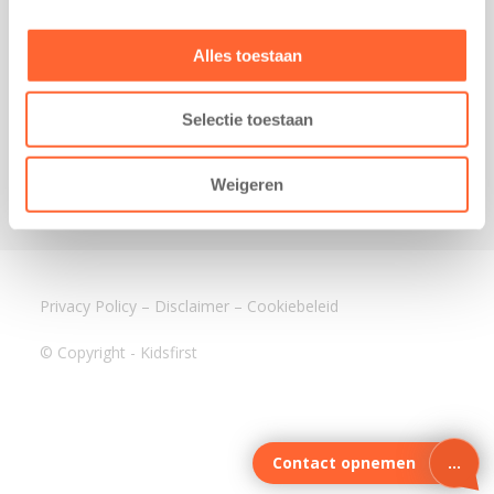
3640 BA Mijdrecht
Kantoor Assen
Alles toestaan
Lauwers 4
9405 BL Assen
Selectie toestaan
088-0350400
info@kidsfirst.nl
Weigeren
Privacy Policy
–
Disclaimer
–
Cookiebeleid
© Copyright - Kidsfirst
Contact opnemen