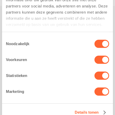
partners voor social media, adverteren en analyse. Deze
partners kunnen deze gegevens combineren met andere
informatie die u aan ze heeft verstrekt of die ze hebben
Praktisch
verzameld op basis van uw gebruik van hun services.
Werken bij Kids First
Nieuws over Kids First
Toestemmingsselectie
Noodzakelijk
Wijzigen opvangcontract
Opzeggen opvangcontract
Voorkeuren
Contact
Kantoor Groningen
Friesestraatweg 215b
Statistieken
9743 AD Groningen
Kantoor Akkrum
Marketing
Hopmanshof 5
8491 BK Akkrum
Kantoor Mijdrecht
Details tonen
Postbus 1030