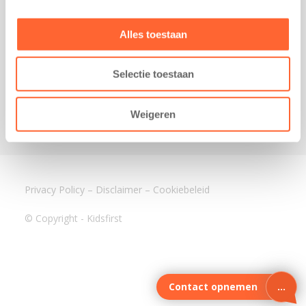
3640 BA Mijdrecht
Kantoor Assen
Alles toestaan
Lauwers 4
9405 BL Assen
Selectie toestaan
088-0350400
info@kidsfirst.nl
Weigeren
Privacy Policy
–
Disclaimer
–
Cookiebeleid
© Copyright - Kidsfirst
Contact opnemen