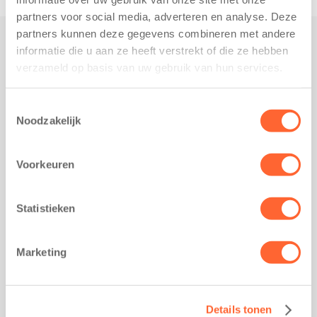
partners voor social media, adverteren en analyse. Deze
partners kunnen deze gegevens combineren met andere
informatie die u aan ze heeft verstrekt of die ze hebben
Praktisch
verzameld op basis van uw gebruik van hun services.
Werken bij Kids First
Nieuws over Kids First
Toestemmingsselectie
Noodzakelijk
Wijzigen opvangcontract
Opzeggen opvangcontract
Voorkeuren
Contact
Kantoor Groningen
Friesestraatweg 215b
Statistieken
9743 AD Groningen
Kantoor Akkrum
Marketing
Hopmanshof 5
8491 BK Akkrum
Kantoor Mijdrecht
Details tonen
Postbus 1030