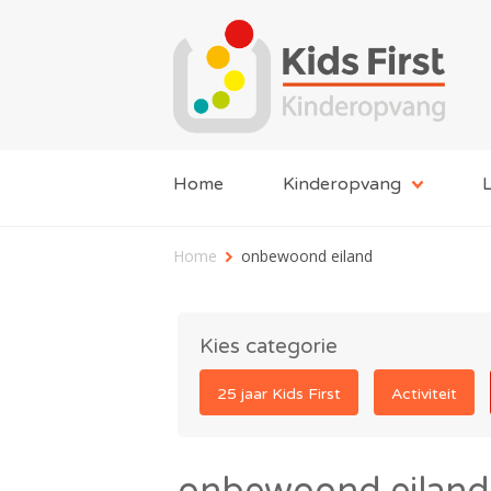
Home
Kinderopvang
L
Home
onbewoond eiland
Kies categorie
25 jaar Kids First
Activiteit
onbewoond eiland