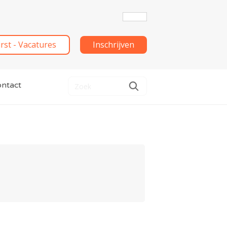
irst - Vacatures
Inschrijven
ntact