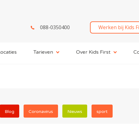
088-0350400
Werken bij Kids F
ocaties
Tarieven
Over Kids First
Co
Blog
Coronavirus
Nieuws
sport