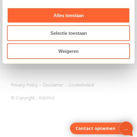
3640 BA Mijdrecht
Kantoor Assen
Alles toestaan
Lauwers 4
9405 BL Assen
Selectie toestaan
088-0350400
info@kidsfirst.nl
Weigeren
Privacy Policy
–
Disclaimer
–
Cookiebeleid
© Copyright - Kidsfirst
Contact opnemen