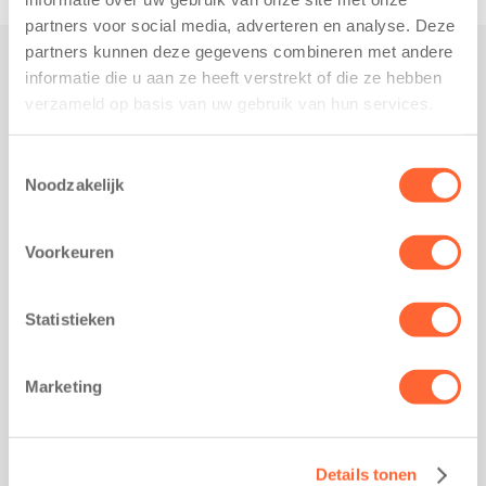
partners voor social media, adverteren en analyse. Deze
partners kunnen deze gegevens combineren met andere
informatie die u aan ze heeft verstrekt of die ze hebben
Praktisch
verzameld op basis van uw gebruik van hun services.
Werken bij Kids First
Nieuws over Kids First
Toestemmingsselectie
Noodzakelijk
Wijzigen opvangcontract
Opzeggen opvangcontract
Voorkeuren
Contact
Kantoor Groningen
Friesestraatweg 215b
Statistieken
9743 AD Groningen
Kantoor Akkrum
Marketing
Hopmanshof 5
8491 BK Akkrum
Kantoor Mijdrecht
Details tonen
Postbus 1030