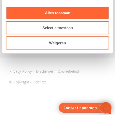
3640 BA Mijdrecht
Kantoor Assen
Alles toestaan
Lauwers 4
9405 BL Assen
Selectie toestaan
088-0350400
info@kidsfirst.nl
Weigeren
Privacy Policy
–
Disclaimer
–
Cookiebeleid
© Copyright - Kidsfirst
Contact opnemen