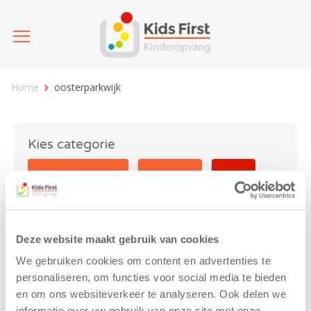
Home
oosterparkwijk
Kies categorie
25 jaar Kids First
Activiteit
Blog
Coronavirus
Nieuws
sport
Deze website maakt gebruik van cookies
oosterparkwijk
We gebruiken cookies om content en advertenties te
personaliseren, om functies voor social media te bieden
en om ons websiteverkeer te analyseren. Ook delen we
informatie over uw gebruik van onze site met onze