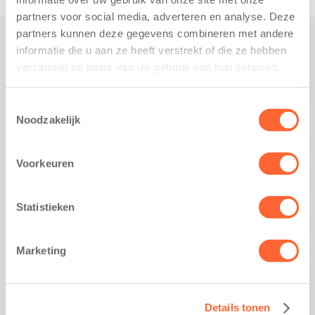
partners voor social media, adverteren en analyse. Deze
partners kunnen deze gegevens combineren met andere
informatie die u aan ze heeft verstrekt of die ze hebben
Praktisch
verzameld op basis van uw gebruik van hun services.
Werken bij Kids First
Nieuws over Kids First
Toestemmingsselectie
Noodzakelijk
Wijzigen opvangcontract
Opzeggen opvangcontract
Voorkeuren
Contact
Kantoor Groningen
Friesestraatweg 215b
Statistieken
9743 AD Groningen
Kantoor Akkrum
Marketing
Hopmanshof 5
8491 BK Akkrum
Kantoor Mijdrecht
Details tonen
Postbus 1030