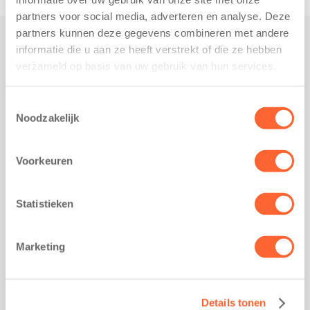
partners voor social media, adverteren en analyse. Deze
partners kunnen deze gegevens combineren met andere
informatie die u aan ze heeft verstrekt of die ze hebben
Praktisch
verzameld op basis van uw gebruik van hun services.
Werken bij Kids First
Nieuws over Kids First
Toestemmingsselectie
Noodzakelijk
Wijzigen opvangcontract
Opzeggen opvangcontract
Voorkeuren
Contact
Kantoor Groningen
Friesestraatweg 215b
Statistieken
9743 AD Groningen
Kantoor Akkrum
Marketing
Hopmanshof 5
8491 BK Akkrum
Kantoor Mijdrecht
Details tonen
Postbus 1030