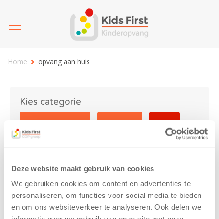
Home
opvang aan huis
Kies categorie
25 jaar Kids First
Activiteit
Blog
Coronavirus
Nieuws
sport
Deze website maakt gebruik van cookies
opvang aan huis
We gebruiken cookies om content en advertenties te
personaliseren, om functies voor social media te bieden
en om ons websiteverkeer te analyseren. Ook delen we
informatie over uw gebruik van onze site met onze