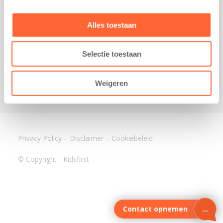
3640 BA Mijdrecht
Kantoor Assen
Alles toestaan
Lauwers 4
9405 BL Assen
Selectie toestaan
088-0350400
info@kidsfirst.nl
Weigeren
Privacy Policy
–
Disclaimer
–
Cookiebeleid
© Copyright - Kidsfirst
Contact opnemen