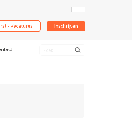
irst - Vacatures
Inschrijven
ntact