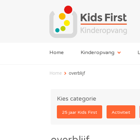
Home
Kinderopvang
L
Home
overblijf
Kies categorie
25 jaar Kids First
Activiteit
overblijf