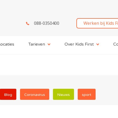
088-0350400
Werken bij Kids F
ocaties
Tarieven
Over Kids First
Co
Blog
Coronavirus
Nieuws
sport