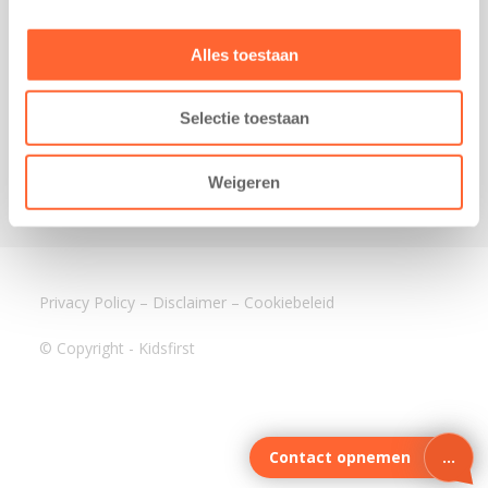
3640 BA Mijdrecht
Kantoor Assen
Alles toestaan
Lauwers 4
9405 BL Assen
Selectie toestaan
088-0350400
info@kidsfirst.nl
Weigeren
Privacy Policy
–
Disclaimer
–
Cookiebeleid
© Copyright - Kidsfirst
Contact opnemen