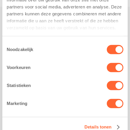
partners voor social media, adverteren en analyse. Deze
partners kunnen deze gegevens combineren met andere
informatie die u aan ze heeft verstrekt of die ze hebben
Praktisch
verzameld op basis van uw gebruik van hun services.
Werken bij Kids First
Nieuws over Kids First
Toestemmingsselectie
Noodzakelijk
Wijzigen opvangcontract
Opzeggen opvangcontract
Voorkeuren
Contact
Kantoor Groningen
Friesestraatweg 215b
Statistieken
9743 AD Groningen
Kantoor Akkrum
Marketing
Hopmanshof 5
8491 BK Akkrum
Kantoor Mijdrecht
Details tonen
Postbus 1030