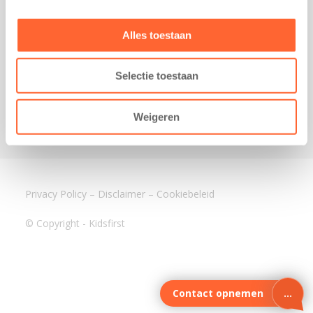
3640 BA Mijdrecht
Kantoor Assen
Alles toestaan
Lauwers 4
9405 BL Assen
Selectie toestaan
088-0350400
info@kidsfirst.nl
Weigeren
Privacy Policy
–
Disclaimer
–
Cookiebeleid
© Copyright - Kidsfirst
Contact opnemen