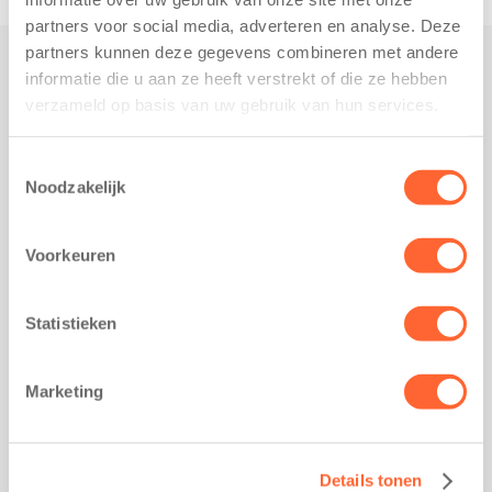
partners voor social media, adverteren en analyse. Deze
partners kunnen deze gegevens combineren met andere
informatie die u aan ze heeft verstrekt of die ze hebben
Praktisch
verzameld op basis van uw gebruik van hun services.
Werken bij Kids First
Nieuws over Kids First
Toestemmingsselectie
Noodzakelijk
Wijzigen opvangcontract
Opzeggen opvangcontract
Voorkeuren
Contact
Kantoor Groningen
Friesestraatweg 215b
Statistieken
9743 AD Groningen
Kantoor Akkrum
Marketing
Hopmanshof 5
8491 BK Akkrum
Kantoor Mijdrecht
Details tonen
Postbus 1030