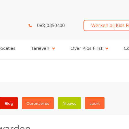
088-0350400
Werken bij Kids F
ocaties
Tarieven
Over Kids First
Co
Blog
Coronavirus
Nieuws
sport
warden