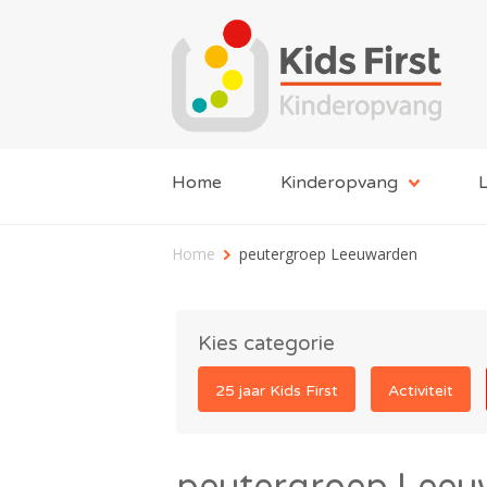
Home
Kinderopvang
L
Home
peutergroep Leeuwarden
Kies categorie
25 jaar Kids First
Activiteit
peutergroep Leeu