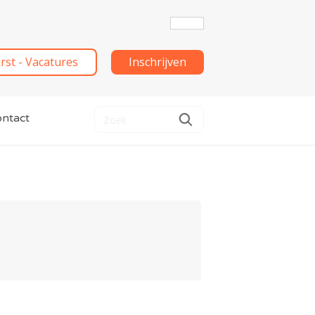
irst - Vacatures
Inschrijven
ntact