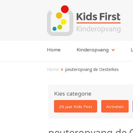
Home
Kinderopvang
L
Home
peuteropvang de Oesterkes
Kies categorie
25 jaar Kids First
Activiteit
peuteropvang de 