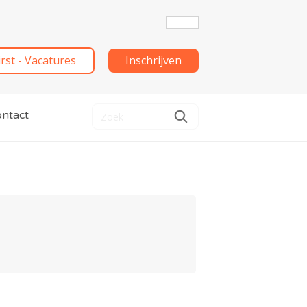
irst - Vacatures
Inschrijven
ntact