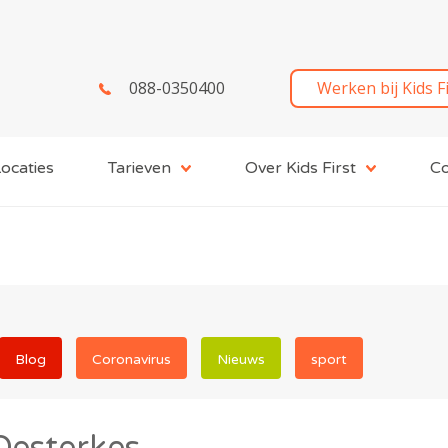
088-0350400
Werken bij Kids F
ocaties
Tarieven
Over Kids First
Co
Blog
Coronavirus
Nieuws
sport
Oesterkes