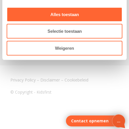
3640 BA Mijdrecht
Kantoor Assen
Alles toestaan
Lauwers 4
9405 BL Assen
Selectie toestaan
088-0350400
info@kidsfirst.nl
Weigeren
Privacy Policy
–
Disclaimer
–
Cookiebeleid
© Copyright - Kidsfirst
Contact opnemen