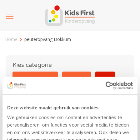
Home
peuteropvang Dokkum
Kies categorie
25 jaar Kids First
Activiteit
Blog
Coronavirus
Nieuws
sport
Deze website maakt gebruik van cookies
peuteropvang Dokkum
We gebruiken cookies om content en advertenties te
personaliseren, om functies voor social media te bieden
en om ons websiteverkeer te analyseren. Ook delen we
informatie over uw gebruik van onze site met onze