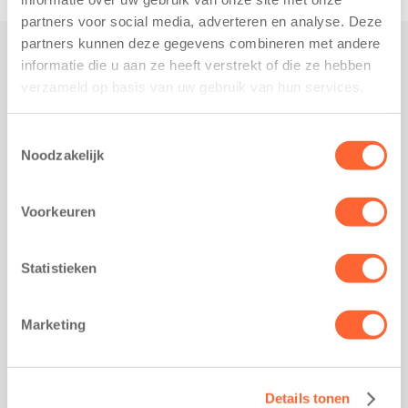
partners voor social media, adverteren en analyse. Deze
partners kunnen deze gegevens combineren met andere
informatie die u aan ze heeft verstrekt of die ze hebben
Praktisch
verzameld op basis van uw gebruik van hun services.
Werken bij Kids First
Nieuws over Kids First
Toestemmingsselectie
Noodzakelijk
Wijzigen opvangcontract
Opzeggen opvangcontract
Voorkeuren
Contact
Kantoor Groningen
Friesestraatweg 215b
Statistieken
9743 AD Groningen
Kantoor Akkrum
Marketing
Hopmanshof 5
8491 BK Akkrum
Kantoor Mijdrecht
Details tonen
Postbus 1030