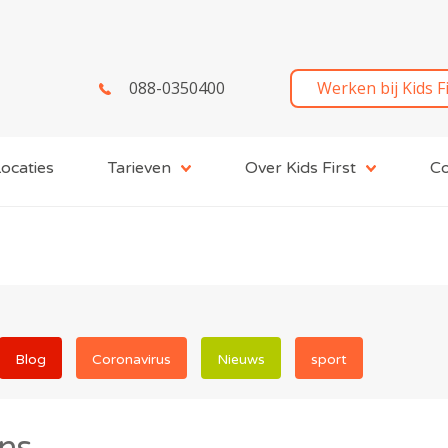
088-0350400
Werken bij Kids F
ocaties
Tarieven
Over Kids First
Co
Blog
Coronavirus
Nieuws
sport
ns