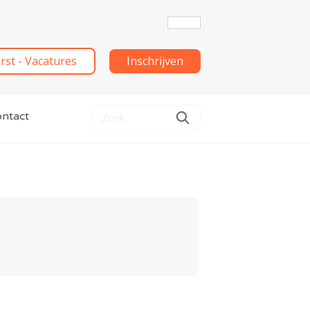
irst - Vacatures
Inschrijven
ntact