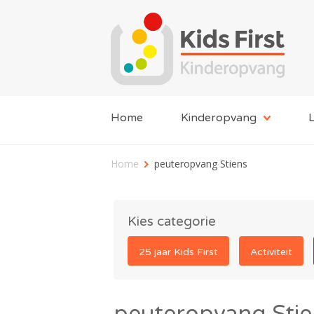
Home
Kinderopvang
L
Home
peuteropvang Stiens
Kies categorie
25 jaar Kids First
Activiteit
peuteropvang Stie