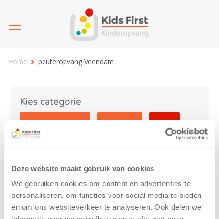
Home
peuteropvang Veendam
Kies categorie
25 jaar Kids First
Activiteit
Blog
Coronavirus
Nieuws
sport
Deze website maakt gebruik van cookies
peuteropvang Veendam
We gebruiken cookies om content en advertenties te
personaliseren, om functies voor social media te bieden
en om ons websiteverkeer te analyseren. Ook delen we
informatie over uw gebruik van onze site met onze