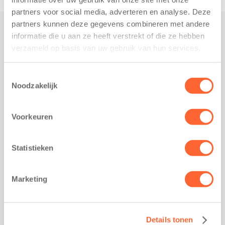
partners voor social media, adverteren en analyse. Deze
partners kunnen deze gegevens combineren met andere
informatie die u aan ze heeft verstrekt of die ze hebben
Praktisch
verzameld op basis van uw gebruik van hun services.
Werken bij Kids First
Nieuws over Kids First
Toestemmingsselectie
Noodzakelijk
Wijzigen opvangcontract
Opzeggen opvangcontract
Voorkeuren
Contact
Kantoor Groningen
Friesestraatweg 215b
Statistieken
9743 AD Groningen
Kantoor Akkrum
Marketing
Hopmanshof 5
8491 BK Akkrum
Kantoor Mijdrecht
Details tonen
Postbus 1030