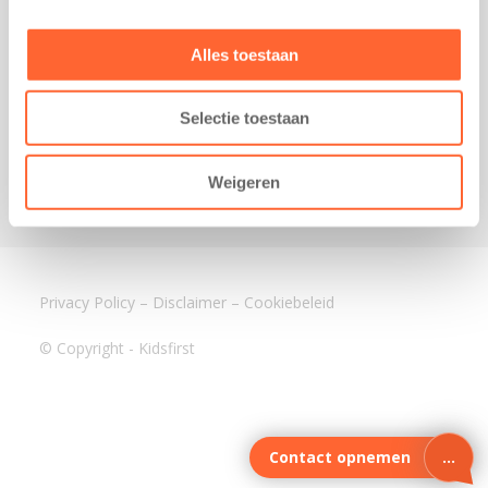
3640 BA Mijdrecht
Kantoor Assen
Alles toestaan
Lauwers 4
9405 BL Assen
Selectie toestaan
088-0350400
info@kidsfirst.nl
Weigeren
Privacy Policy
–
Disclaimer
–
Cookiebeleid
© Copyright - Kidsfirst
Contact opnemen