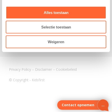
3640 BA Mijdrecht
Kantoor Assen
Alles toestaan
Lauwers 4
9405 BL Assen
Selectie toestaan
088-0350400
info@kidsfirst.nl
Weigeren
Privacy Policy
–
Disclaimer
–
Cookiebeleid
© Copyright - Kidsfirst
Contact opnemen