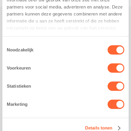
partners voor social media, adverteren en analyse. Deze
partners kunnen deze gegevens combineren met andere
informatie die u aan ze heeft verstrekt of die ze hebben
Praktisch
verzameld op basis van uw gebruik van hun services.
Werken bij Kids First
Nieuws over Kids First
Toestemmingsselectie
Noodzakelijk
Wijzigen opvangcontract
Opzeggen opvangcontract
Voorkeuren
Contact
Kantoor Groningen
Friesestraatweg 215b
Statistieken
9743 AD Groningen
Kantoor Akkrum
Marketing
Hopmanshof 5
8491 BK Akkrum
Kantoor Mijdrecht
Details tonen
Postbus 1030