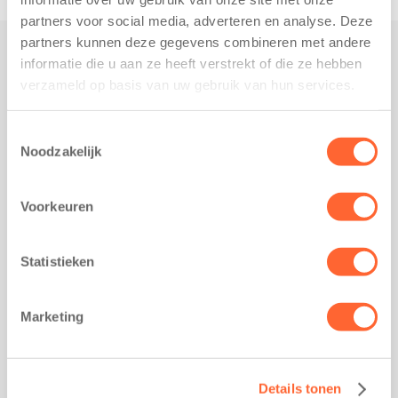
partners voor social media, adverteren en analyse. Deze
partners kunnen deze gegevens combineren met andere
informatie die u aan ze heeft verstrekt of die ze hebben
Praktisch
verzameld op basis van uw gebruik van hun services.
Werken bij Kids First
Nieuws over Kids First
Toestemmingsselectie
Noodzakelijk
Wijzigen opvangcontract
Opzeggen opvangcontract
Voorkeuren
Contact
Kantoor Groningen
Friesestraatweg 215b
Statistieken
9743 AD Groningen
Kantoor Akkrum
Marketing
Hopmanshof 5
8491 BK Akkrum
Kantoor Mijdrecht
Details tonen
Postbus 1030