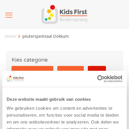
Home
peuterspeelzaal Dokkum
Kies categorie
25 jaar Kids First
Activiteit
Blog
Coronavirus
Nieuws
sport
Deze website maakt gebruik van cookies
peuterspeelzaal Dokkum
We gebruiken cookies om content en advertenties te
personaliseren, om functies voor social media te bieden
en om ons websiteverkeer te analyseren. Ook delen we
informatie over uw gebruik van onze site met onze