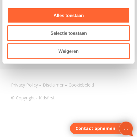
3640 BA Mijdrecht
Kantoor Assen
Alles toestaan
Lauwers 4
9405 BL Assen
Selectie toestaan
088-0350400
info@kidsfirst.nl
Weigeren
Privacy Policy
–
Disclaimer
–
Cookiebeleid
© Copyright - Kidsfirst
Contact opnemen