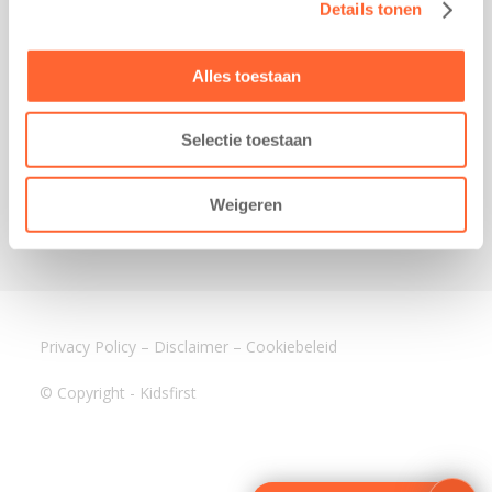
Details tonen
Kantoor Mijdrecht
Postbus 1030
3640 BA Mijdrecht
Alles toestaan
Kantoor Assen
Lauwers 4
Selectie toestaan
9405 BL Assen
088-0350400
Weigeren
info@kidsfirst.nl
Privacy Policy
–
Disclaimer
–
Cookiebeleid
© Copyright - Kidsfirst