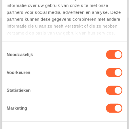
informatie over uw gebruik van onze site met onze
partners voor social media, adverteren en analyse. Deze
partners kunnen deze gegevens combineren met andere
informatie die u aan ze heeft verstrekt of die ze hebben
verzameld op basis van uw gebruik van hun services.
Praktisch
Werken bij Kids First
Toestemmingsselectie
Nieuws over Kids First
Noodzakelijk
Wijzigen opvangcontract
Opzeggen opvangcontract
Voorkeuren
Contact
Kantoor Groningen
Statistieken
Friesestraatweg 215b
9743 AD Groningen
Marketing
Kantoor Akkrum
Hopmanshof 5
8491 BK Akkrum