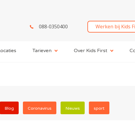
088-0350400
Werken bij Kids F
ocaties
Tarieven
Over Kids First
Co
Blog
Coronavirus
Nieuws
sport