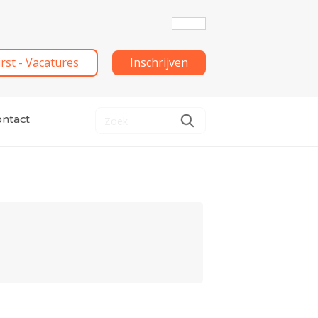
irst - Vacatures
Inschrijven
ntact