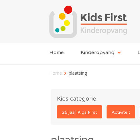
Home
Kinderopvang
L
Home
plaatsing
Kies categorie
25 jaar Kids First
Activiteit
plaatsing