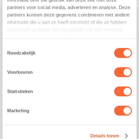
partners voor social media, adverteren en analyse. Deze
partners kunnen deze gegevens combineren met andere
informatie die u aan ze heeft verstrekt of die ze hebben
Praktisch
verzameld op basis van uw gebruik van hun services.
Werken bij Kids First
Nieuws over Kids First
Toestemmingsselectie
Noodzakelijk
Wijzigen opvangcontract
Opzeggen opvangcontract
Voorkeuren
Contact
Kantoor Groningen
Friesestraatweg 215b
Statistieken
9743 AD Groningen
Kantoor Akkrum
Marketing
Hopmanshof 5
8491 BK Akkrum
Kantoor Mijdrecht
Details tonen
Postbus 1030