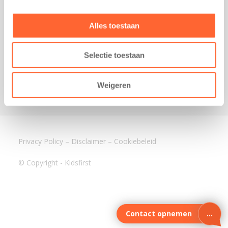
3640 BA Mijdrecht
Kantoor Assen
Alles toestaan
Lauwers 4
9405 BL Assen
Selectie toestaan
088-0350400
info@kidsfirst.nl
Weigeren
Privacy Policy
–
Disclaimer
–
Cookiebeleid
© Copyright - Kidsfirst
Contact opnemen