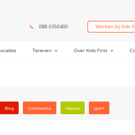
088-0350400
Werken bij Kids F
ocaties
Tarieven
Over Kids First
Co
Blog
Coronavirus
Nieuws
sport