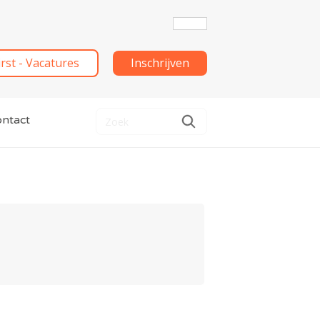
irst - Vacatures
Inschrijven
ntact