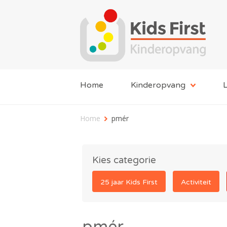
Home
Kinderopvang
L
Home
pmér
Kies categorie
25 jaar Kids First
Activiteit
pmér