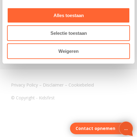
3640 BA Mijdrecht
Kantoor Assen
Alles toestaan
Lauwers 4
9405 BL Assen
Selectie toestaan
088-0350400
info@kidsfirst.nl
Weigeren
Privacy Policy
–
Disclaimer
–
Cookiebeleid
© Copyright - Kidsfirst
Contact opnemen