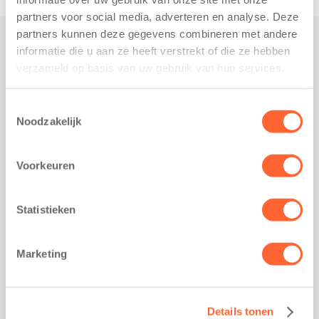
partners voor social media, adverteren en analyse. Deze
partners kunnen deze gegevens combineren met andere
informatie die u aan ze heeft verstrekt of die ze hebben
Praktisch
verzameld op basis van uw gebruik van hun services.
Werken bij Kids First
Nieuws over Kids First
Toestemmingsselectie
Noodzakelijk
Wijzigen opvangcontract
Opzeggen opvangcontract
Voorkeuren
Contact
Kantoor Groningen
Friesestraatweg 215b
Statistieken
9743 AD Groningen
Kantoor Akkrum
Marketing
Hopmanshof 5
8491 BK Akkrum
Kantoor Mijdrecht
Details tonen
Postbus 1030