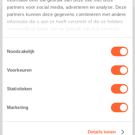
partners voor social media, adverteren en analyse. Deze
partners kunnen deze gegevens combineren met andere
informatie die u aan ze heeft verstrekt of die ze hebben
Praktisch
verzameld op basis van uw gebruik van hun services.
Werken bij Kids First
Nieuws over Kids First
Toestemmingsselectie
Noodzakelijk
Wijzigen opvangcontract
Opzeggen opvangcontract
Voorkeuren
Contact
Kantoor Groningen
Friesestraatweg 215b
Statistieken
9743 AD Groningen
Kantoor Akkrum
Marketing
Hopmanshof 5
8491 BK Akkrum
Kantoor Mijdrecht
Details tonen
Postbus 1030