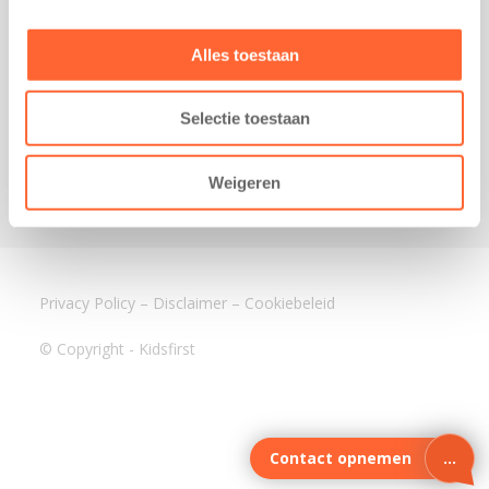
3640 BA Mijdrecht
Kantoor Assen
Alles toestaan
Lauwers 4
9405 BL Assen
Selectie toestaan
088-0350400
info@kidsfirst.nl
Weigeren
Privacy Policy
–
Disclaimer
–
Cookiebeleid
© Copyright - Kidsfirst
Contact opnemen