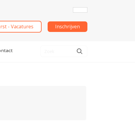
irst - Vacatures
Inschrijven
ntact