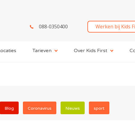
088-0350400
Werken bij Kids F
ocaties
Tarieven
Over Kids First
Co
Blog
Coronavirus
Nieuws
sport