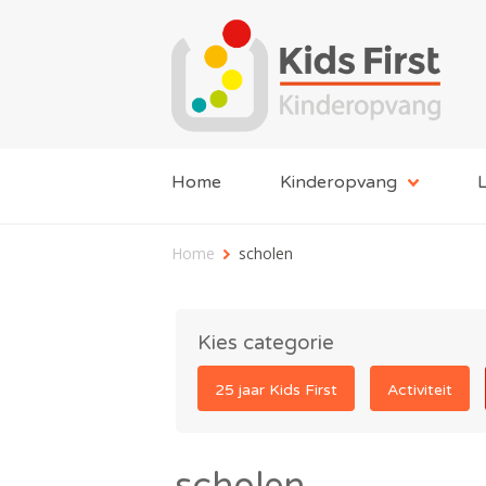
Home
Kinderopvang
L
Home
scholen
Kies categorie
25 jaar Kids First
Activiteit
scholen