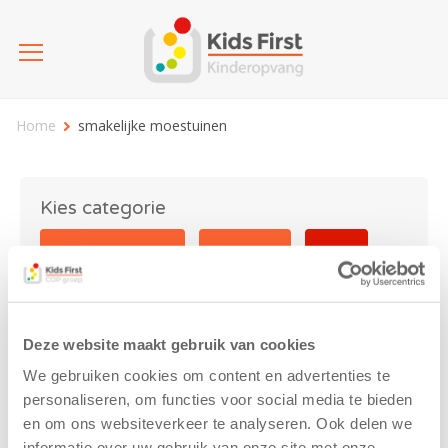
Home
smakelijke moestuinen
Kies categorie
25 jaar Kids First
Activiteit
Blog
Coronavirus
Nieuws
sport
Deze website maakt gebruik van cookies
smakelijke moestuinen
We gebruiken cookies om content en advertenties te
personaliseren, om functies voor social media te bieden
en om ons websiteverkeer te analyseren. Ook delen we
informatie over uw gebruik van onze site met onze