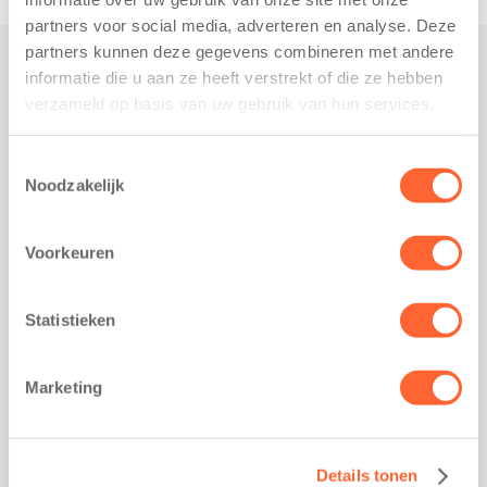
partners voor social media, adverteren en analyse. Deze
partners kunnen deze gegevens combineren met andere
informatie die u aan ze heeft verstrekt of die ze hebben
Praktisch
verzameld op basis van uw gebruik van hun services.
Werken bij Kids First
Nieuws over Kids First
Toestemmingsselectie
Noodzakelijk
Wijzigen opvangcontract
Opzeggen opvangcontract
Voorkeuren
Contact
Kantoor Groningen
Friesestraatweg 215b
Statistieken
9743 AD Groningen
Kantoor Akkrum
Marketing
Hopmanshof 5
8491 BK Akkrum
Kantoor Mijdrecht
Details tonen
Postbus 1030