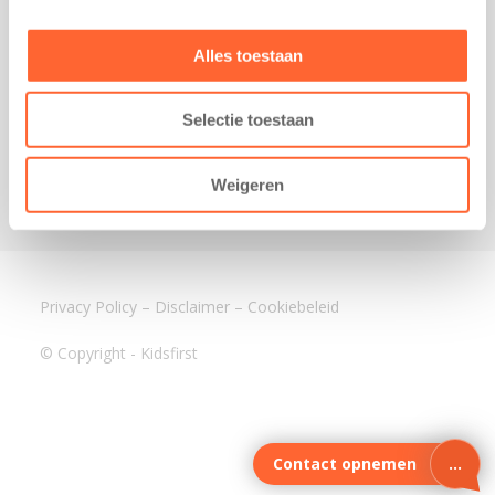
3640 BA Mijdrecht
Kantoor Assen
Alles toestaan
Lauwers 4
9405 BL Assen
Selectie toestaan
088-0350400
info@kidsfirst.nl
Weigeren
Privacy Policy
–
Disclaimer
–
Cookiebeleid
© Copyright - Kidsfirst
Contact opnemen