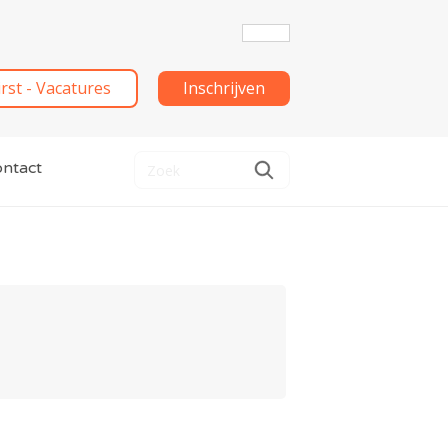
irst - Vacatures
Inschrijven
ntact