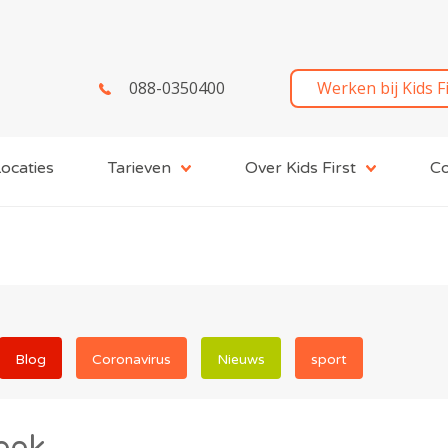
088-0350400
Werken bij Kids F
ocaties
Tarieven
Over Kids First
Co
Blog
Coronavirus
Nieuws
sport
eek