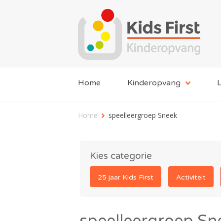
Home
Kinderopvang
L
Home
speelleergroep Sneek
Kies categorie
25 jaar Kids First
Activiteit
speelleergroep Sn