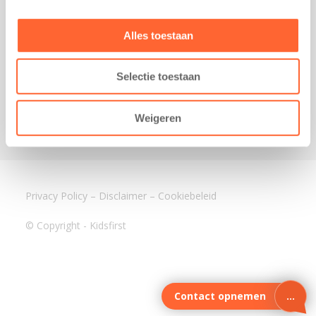
3640 BA Mijdrecht
Kantoor Assen
Alles toestaan
Lauwers 4
9405 BL Assen
Selectie toestaan
088-0350400
info@kidsfirst.nl
Weigeren
Privacy Policy
–
Disclaimer
–
Cookiebeleid
© Copyright - Kidsfirst
Contact opnemen