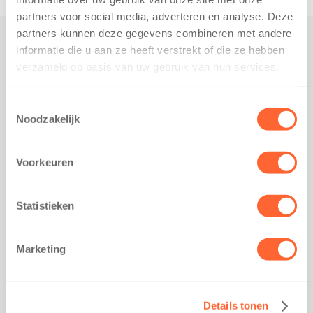
partners voor social media, adverteren en analyse. Deze
partners kunnen deze gegevens combineren met andere
informatie die u aan ze heeft verstrekt of die ze hebben
Praktisch
verzameld op basis van uw gebruik van hun services.
Werken bij Kids First
Nieuws over Kids First
Toestemmingsselectie
Noodzakelijk
Wijzigen opvangcontract
Opzeggen opvangcontract
Voorkeuren
Contact
Kantoor Groningen
Friesestraatweg 215b
Statistieken
9743 AD Groningen
Kantoor Akkrum
Marketing
Hopmanshof 5
8491 BK Akkrum
Kantoor Mijdrecht
Details tonen
Postbus 1030