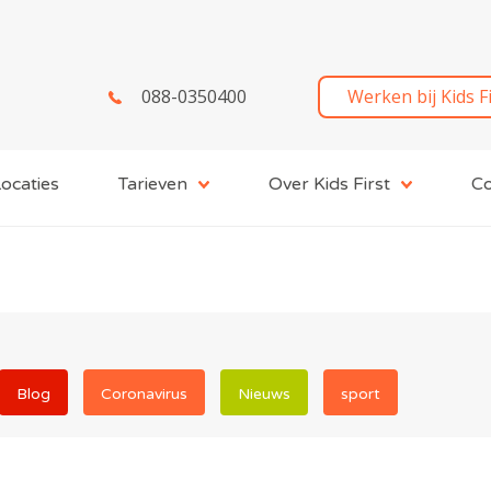
088-0350400
Werken bij Kids F
ocaties
Tarieven
Over Kids First
Co
Blog
Coronavirus
Nieuws
sport