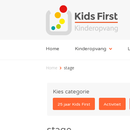
Home
Kinderopvang
L
Home
stage
Kies categorie
25 jaar Kids First
Activiteit
stage