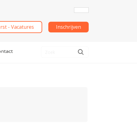
irst - Vacatures
Inschrijven
ntact