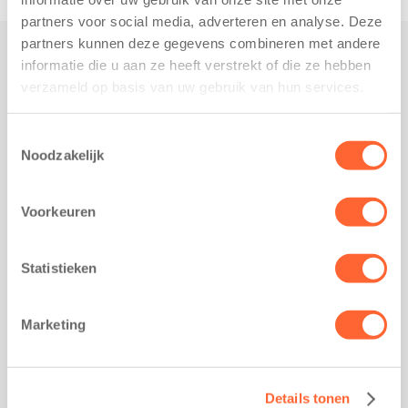
partners voor social media, adverteren en analyse. Deze
partners kunnen deze gegevens combineren met andere
informatie die u aan ze heeft verstrekt of die ze hebben
Praktisch
verzameld op basis van uw gebruik van hun services.
Werken bij Kids First
Nieuws over Kids First
Toestemmingsselectie
Noodzakelijk
Wijzigen opvangcontract
Opzeggen opvangcontract
Voorkeuren
Contact
Kantoor Groningen
Friesestraatweg 215b
Statistieken
9743 AD Groningen
Kantoor Akkrum
Marketing
Hopmanshof 5
8491 BK Akkrum
Kantoor Mijdrecht
Details tonen
Postbus 1030