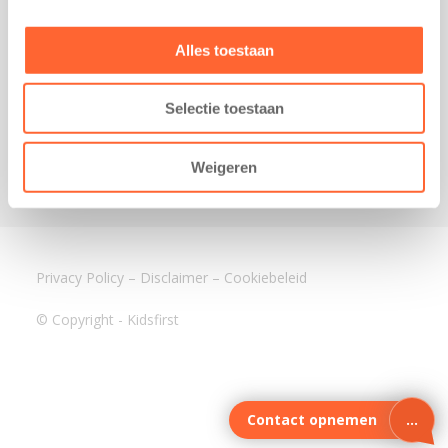
3640 BA Mijdrecht
Kantoor Assen
Alles toestaan
Lauwers 4
9405 BL Assen
Selectie toestaan
088-0350400
info@kidsfirst.nl
Weigeren
Privacy Policy
–
Disclaimer
–
Cookiebeleid
© Copyright - Kidsfirst
Contact opnemen