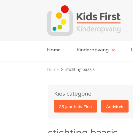
Home
Kinderopvang
L
Home
stichting baasis
Kies categorie
25 jaar Kids First
Activiteit
stichting baasis