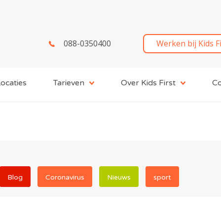
088-0350400
Werken bij Kids F
ocaties
Tarieven
Over Kids First
Co
Blog
Coronavirus
Nieuws
sport