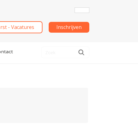
irst - Vacatures
Inschrijven
ntact