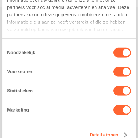
partners voor social media, adverteren en analyse. Deze
partners kunnen deze gegevens combineren met andere
informatie die u aan ze heeft verstrekt of die ze hebben
Praktisch
verzameld op basis van uw gebruik van hun services.
Werken bij Kids First
Nieuws over Kids First
Toestemmingsselectie
Noodzakelijk
Wijzigen opvangcontract
Opzeggen opvangcontract
Voorkeuren
Contact
Kantoor Groningen
Friesestraatweg 215b
Statistieken
9743 AD Groningen
Kantoor Akkrum
Marketing
Hopmanshof 5
8491 BK Akkrum
Kantoor Mijdrecht
Details tonen
Postbus 1030