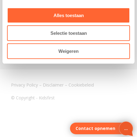
3640 BA Mijdrecht
Kantoor Assen
Alles toestaan
Lauwers 4
9405 BL Assen
Selectie toestaan
088-0350400
info@kidsfirst.nl
Weigeren
Privacy Policy
–
Disclaimer
–
Cookiebeleid
© Copyright - Kidsfirst
Contact opnemen