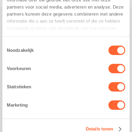
partners voor social media, adverteren en analyse. Deze
partners kunnen deze gegevens combineren met andere
informatie die u aan ze heeft verstrekt of die ze hebben
Praktisch
verzameld op basis van uw gebruik van hun services.
Werken bij Kids First
Nieuws over Kids First
Toestemmingsselectie
Noodzakelijk
Wijzigen opvangcontract
Opzeggen opvangcontract
Voorkeuren
Contact
Kantoor Groningen
Friesestraatweg 215b
Statistieken
9743 AD Groningen
Kantoor Akkrum
Marketing
Hopmanshof 5
8491 BK Akkrum
Kantoor Mijdrecht
Details tonen
Postbus 1030