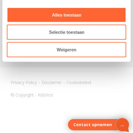
3640 BA Mijdrecht
Kantoor Assen
Alles toestaan
Lauwers 4
9405 BL Assen
Selectie toestaan
088-0350400
info@kidsfirst.nl
Weigeren
Privacy Policy
–
Disclaimer
–
Cookiebeleid
© Copyright - Kidsfirst
Contact opnemen