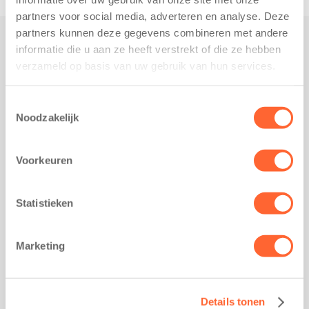
partners voor social media, adverteren en analyse. Deze
partners kunnen deze gegevens combineren met andere
informatie die u aan ze heeft verstrekt of die ze hebben
Praktisch
verzameld op basis van uw gebruik van hun services.
Werken bij Kids First
Nieuws over Kids First
Toestemmingsselectie
Noodzakelijk
Wijzigen opvangcontract
Opzeggen opvangcontract
Voorkeuren
Contact
Kantoor Groningen
Friesestraatweg 215b
Statistieken
9743 AD Groningen
Kantoor Akkrum
Marketing
Hopmanshof 5
8491 BK Akkrum
Kantoor Mijdrecht
Details tonen
Postbus 1030