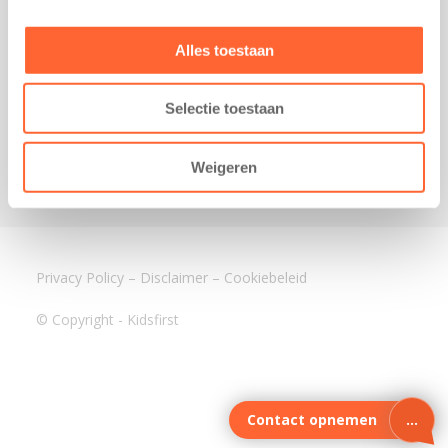
3640 BA Mijdrecht
Kantoor Assen
Alles toestaan
Lauwers 4
9405 BL Assen
Selectie toestaan
088-0350400
info@kidsfirst.nl
Weigeren
Privacy Policy
–
Disclaimer
–
Cookiebeleid
© Copyright - Kidsfirst
Contact opnemen