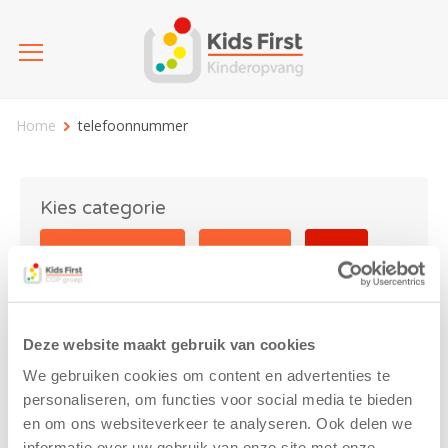
Home
telefoonnummer
Kies categorie
25 jaar Kids First
Activiteit
Blog
Coronavirus
Nieuws
sport
Deze website maakt gebruik van cookies
telefoonnummer
We gebruiken cookies om content en advertenties te
personaliseren, om functies voor social media te bieden
en om ons websiteverkeer te analyseren. Ook delen we
informatie over uw gebruik van onze site met onze