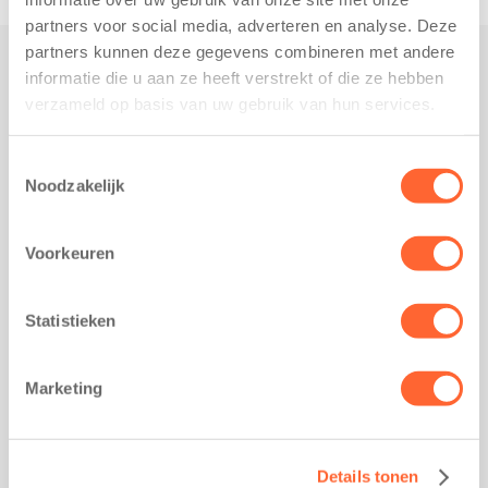
partners voor social media, adverteren en analyse. Deze
partners kunnen deze gegevens combineren met andere
informatie die u aan ze heeft verstrekt of die ze hebben
Praktisch
verzameld op basis van uw gebruik van hun services.
Werken bij Kids First
Nieuws over Kids First
Toestemmingsselectie
Noodzakelijk
Wijzigen opvangcontract
Opzeggen opvangcontract
Voorkeuren
Contact
Kantoor Groningen
Friesestraatweg 215b
Statistieken
9743 AD Groningen
Kantoor Akkrum
Marketing
Hopmanshof 5
8491 BK Akkrum
Kantoor Mijdrecht
Details tonen
Postbus 1030