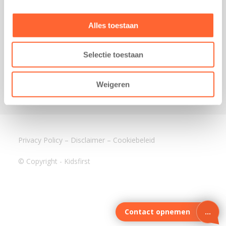
3640 BA Mijdrecht
Kantoor Assen
Alles toestaan
Lauwers 4
9405 BL Assen
Selectie toestaan
088-0350400
info@kidsfirst.nl
Weigeren
Privacy Policy
–
Disclaimer
–
Cookiebeleid
© Copyright - Kidsfirst
Contact opnemen