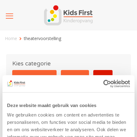
Home
theatervoorstelling
Kies categorie
25 jaar Kids First
Activiteit
Blog
Coronavirus
Nieuws
sport
Deze website maakt gebruik van cookies
theatervoorstelling
We gebruiken cookies om content en advertenties te
personaliseren, om functies voor social media te bieden
en om ons websiteverkeer te analyseren. Ook delen we
informatie over uw gebruik van onze site met onze