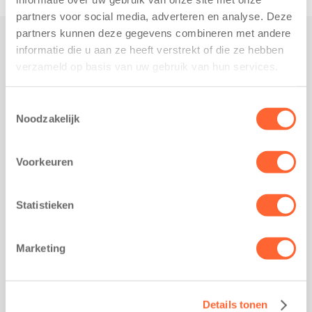
partners voor social media, adverteren en analyse. Deze
partners kunnen deze gegevens combineren met andere
informatie die u aan ze heeft verstrekt of die ze hebben
Praktisch
verzameld op basis van uw gebruik van hun services.
Werken bij Kids First
Nieuws over Kids First
Toestemmingsselectie
Noodzakelijk
Wijzigen opvangcontract
Opzeggen opvangcontract
Voorkeuren
Contact
Kantoor Groningen
Friesestraatweg 215b
Statistieken
9743 AD Groningen
Kantoor Akkrum
Marketing
Hopmanshof 5
8491 BK Akkrum
Kantoor Mijdrecht
Details tonen
Postbus 1030