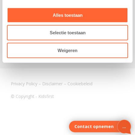
3640 BA Mijdrecht
Kantoor Assen
Alles toestaan
Lauwers 4
9405 BL Assen
Selectie toestaan
088-0350400
info@kidsfirst.nl
Weigeren
Privacy Policy
–
Disclaimer
–
Cookiebeleid
© Copyright - Kidsfirst
Contact opnemen