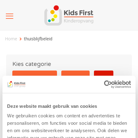
Home
thuisblijfbeleid
Kies categorie
25 jaar Kids First
Activiteit
Blog
Coronavirus
Nieuws
sport
Deze website maakt gebruik van cookies
thuisblijfbeleid
We gebruiken cookies om content en advertenties te
personaliseren, om functies voor social media te bieden
en om ons websiteverkeer te analyseren. Ook delen we
informatie over uw gebruik van onze site met onze