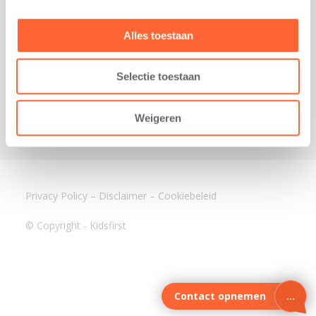
3640 BA Mijdrecht
Kantoor Assen
Alles toestaan
Lauwers 4
9405 BL Assen
Selectie toestaan
088-0350400
info@kidsfirst.nl
Weigeren
Privacy Policy
–
Disclaimer
–
Cookiebeleid
© Copyright - Kidsfirst
Contact opnemen