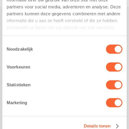
partners voor social media, adverteren en analyse. Deze
partners kunnen deze gegevens combineren met andere
informatie die u aan ze heeft verstrekt of die ze hebben
Praktisch
verzameld op basis van uw gebruik van hun services.
Werken bij Kids First
Nieuws over Kids First
Toestemmingsselectie
Noodzakelijk
Wijzigen opvangcontract
Opzeggen opvangcontract
Voorkeuren
Contact
Kantoor Groningen
Friesestraatweg 215b
Statistieken
9743 AD Groningen
Kantoor Akkrum
Marketing
Hopmanshof 5
8491 BK Akkrum
Kantoor Mijdrecht
Details tonen
Postbus 1030