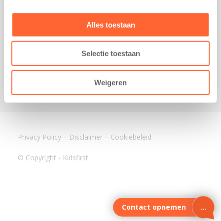
3640 BA Mijdrecht
Kantoor Assen
Alles toestaan
Lauwers 4
9405 BL Assen
Selectie toestaan
088-0350400
info@kidsfirst.nl
Weigeren
Privacy Policy
–
Disclaimer
–
Cookiebeleid
© Copyright - Kidsfirst
Contact opnemen