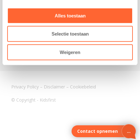
3640 BA Mijdrecht
Kantoor Assen
Alles toestaan
Lauwers 4
9405 BL Assen
Selectie toestaan
088-0350400
info@kidsfirst.nl
Weigeren
Privacy Policy
–
Disclaimer
–
Cookiebeleid
© Copyright - Kidsfirst
Contact opnemen