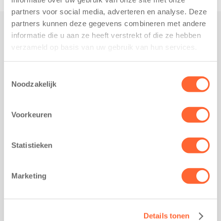
partners voor social media, adverteren en analyse. Deze
partners kunnen deze gegevens combineren met andere
informatie die u aan ze heeft verstrekt of die ze hebben
Praktisch
verzameld op basis van uw gebruik van hun services.
Werken bij Kids First
Nieuws over Kids First
Toestemmingsselectie
Noodzakelijk
Wijzigen opvangcontract
Opzeggen opvangcontract
Voorkeuren
Contact
Kantoor Groningen
Friesestraatweg 215b
Statistieken
9743 AD Groningen
Kantoor Akkrum
Marketing
Hopmanshof 5
8491 BK Akkrum
Kantoor Mijdrecht
Details tonen
Postbus 1030