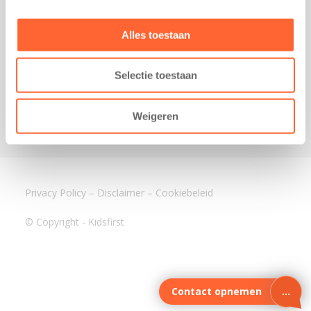
3640 BA Mijdrecht
Kantoor Assen
Alles toestaan
Lauwers 4
9405 BL Assen
Selectie toestaan
088-0350400
info@kidsfirst.nl
Weigeren
Privacy Policy
–
Disclaimer
–
Cookiebeleid
© Copyright - Kidsfirst
Contact opnemen