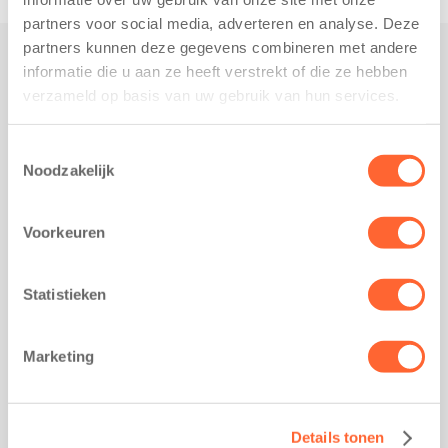
partners voor social media, adverteren en analyse. Deze
partners kunnen deze gegevens combineren met andere
informatie die u aan ze heeft verstrekt of die ze hebben
Praktisch
verzameld op basis van uw gebruik van hun services.
Werken bij Kids First
Nieuws over Kids First
Toestemmingsselectie
Noodzakelijk
Wijzigen opvangcontract
Opzeggen opvangcontract
Voorkeuren
Contact
Kantoor Groningen
Friesestraatweg 215b
Statistieken
9743 AD Groningen
Kantoor Akkrum
Marketing
Hopmanshof 5
8491 BK Akkrum
Kantoor Mijdrecht
Details tonen
Postbus 1030