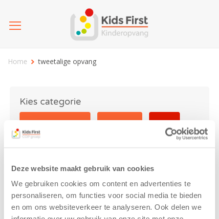
Home
tweetalige opvang
Kies categorie
25 jaar Kids First
Activiteit
Blog
Coronavirus
Nieuws
sport
Deze website maakt gebruik van cookies
tweetalige opvang
We gebruiken cookies om content en advertenties te
personaliseren, om functies voor social media te bieden
en om ons websiteverkeer te analyseren. Ook delen we
informatie over uw gebruik van onze site met onze