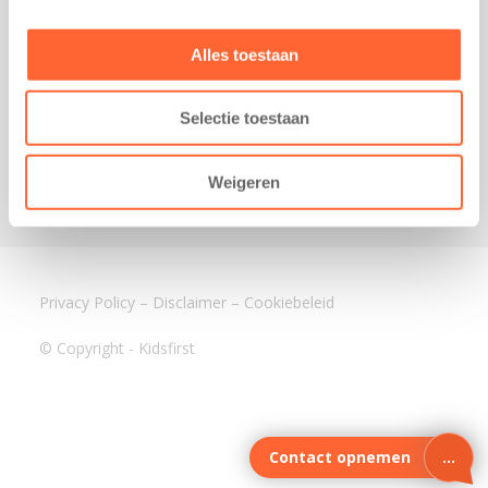
3640 BA Mijdrecht
Kantoor Assen
Alles toestaan
Lauwers 4
9405 BL Assen
Selectie toestaan
088-0350400
info@kidsfirst.nl
Weigeren
Privacy Policy
–
Disclaimer
–
Cookiebeleid
© Copyright - Kidsfirst
Contact opnemen