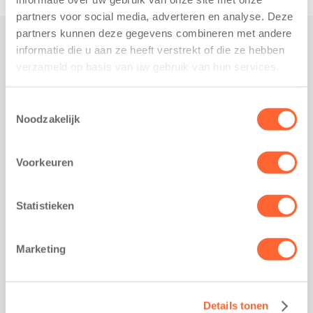
partners voor social media, adverteren en analyse. Deze
partners kunnen deze gegevens combineren met andere
informatie die u aan ze heeft verstrekt of die ze hebben
Praktisch
verzameld op basis van uw gebruik van hun services.
Werken bij Kids First
Nieuws over Kids First
Toestemmingsselectie
Noodzakelijk
Wijzigen opvangcontract
Opzeggen opvangcontract
Voorkeuren
Contact
Kantoor Groningen
Friesestraatweg 215b
Statistieken
9743 AD Groningen
Kantoor Akkrum
Marketing
Hopmanshof 5
8491 BK Akkrum
Kantoor Mijdrecht
Details tonen
Postbus 1030