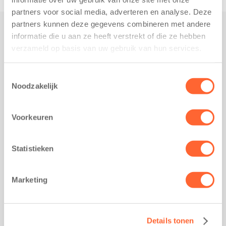
partners voor social media, adverteren en analyse. Deze
partners kunnen deze gegevens combineren met andere
informatie die u aan ze heeft verstrekt of die ze hebben
Praktisch
verzameld op basis van uw gebruik van hun services.
Werken bij Kids First
Nieuws over Kids First
Toestemmingsselectie
Noodzakelijk
Wijzigen opvangcontract
Opzeggen opvangcontract
Voorkeuren
Contact
Kantoor Groningen
Friesestraatweg 215b
Statistieken
9743 AD Groningen
Kantoor Akkrum
Marketing
Hopmanshof 5
8491 BK Akkrum
Kantoor Mijdrecht
Details tonen
Postbus 1030