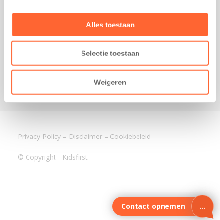
3640 BA Mijdrecht
Kantoor Assen
Alles toestaan
Lauwers 4
9405 BL Assen
Selectie toestaan
088-0350400
info@kidsfirst.nl
Weigeren
Privacy Policy
–
Disclaimer
–
Cookiebeleid
© Copyright - Kidsfirst
Contact opnemen