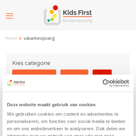
Home
vakantieopvang
Kies categorie
25 jaar Kids First
Activiteit
Blog
Coronavirus
Nieuws
sport
Deze website maakt gebruik van cookies
vakantieopvang
We gebruiken cookies om content en advertenties te
personaliseren, om functies voor social media te bieden
en om ons websiteverkeer te analyseren. Ook delen we
informatie over uw gebruik van onze site met onze