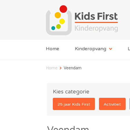
Home
Kinderopvang
L
Home
Veendam
Kies categorie
25 jaar Kids First
Activiteit
Veendam