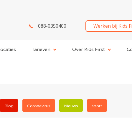
088-0350400
Werken bij Kids F
ocaties
Tarieven
Over Kids First
Co
Blog
Coronavirus
Nieuws
sport