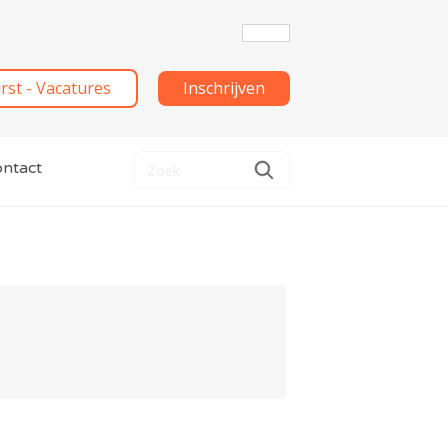
irst - Vacatures
Inschrijven
ntact